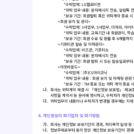
*수탁업체: LG헬로비젼
*위탁 업무 내용: 문자메시지 전송, 알림톡 
*보유 기간: 회원탈퇴 혹은 위탁계약 종료 시
<회원 유치 및 관리>
*수탁업체: 3사업부, 5사업부, 더자라, 아
*위탁 업무 내용: 교육기간 내 회원관리, 학
*보유 기간: 회원 수료 및 환불 후 6개월까지
<기프티콘 발송 및 이력관리>
*수탁업체: 비즈콘, 기프티쇼
*위탁 업무 내용: 문자메시지 전송
*보유 기간: 회원 탈퇴 시 또는 발송일로부터
<아웃바운드>
*수탁업체 : (주)CS아이코닉
*위탁 업무 내용 : 회원 유치 및 마케팅 관련 
*보유 기간 : TM 종료 또는 위탁 계약 종료 
나.
회사는 위탁계약 체결 시 「개인정보 보호법」 제26조
사항을 계약서 등 문서에 명시하고, 수탁자가 개인정
다.
위탁업무의 내용이나 수탁자가 변경될 경우에는 지체
6. 개인정보의 파기절차 및 파기방법
가.
회사는 개인정보 보유기간의 경과, 처리목적 달성 등
나.
정보주체로부터 동의 받은 개인정보 보유기간이 경과